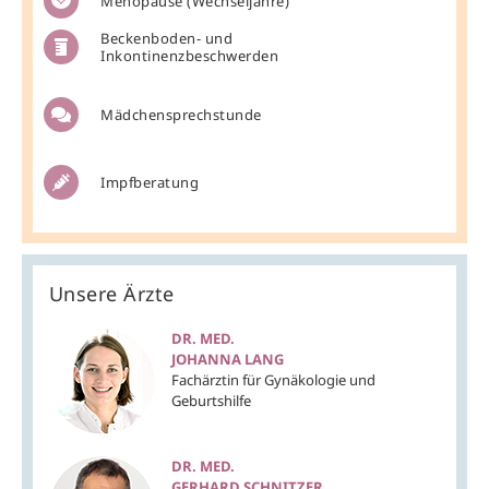
Menopause (Wechseljahre)
Beckenboden- und
Inkontinenz­beschwerden
Mädchen­sprechstunde
Impfberatung
Unsere Ärzte
DR. MED.
JOHANNA LANG
Fachärztin für Gynäkologie und
Geburtshilfe
DR. MED.
GERHARD SCHNITZER