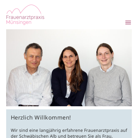
Zum
Inhalt
springen
Tog
Nav
HOME
ÄRZTE
KONTAKT
IMPRESSUM
Herzlich Willkommen!
Wir sind eine langjährig erfahrene Frauenarztpraxis auf
der Schwäbischen Alb und betreuen Sie als Frau,